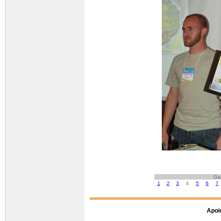
Gal
1
2
3
4
5
6
7
Apoio