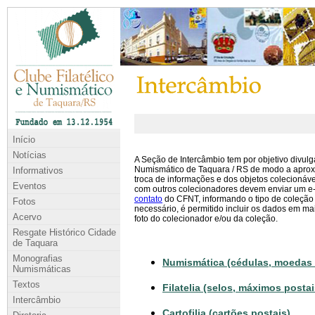
Início
Notícias
A Seção de Intercâmbio tem por objetivo divulg
Numismático de Taquara / RS de modo a aprox
Informativos
troca de informações e dos objetos colecioná
Eventos
com outros colecionadores devem enviar um e
contato
do CFNT, informando o tipo de coleção e
Fotos
necessário, é permitido incluir os dados em ma
Acervo
foto do colecionador e/ou da coleção.
Resgate Histórico Cidade
de Taquara
Monografias
Numismática (cédulas, moedas
Numismáticas
Textos
Filatelia (selos, máximos postai
Intercâmbio
Cartofilia (cartões postais)