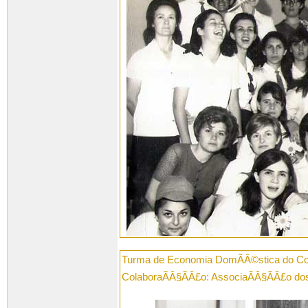
Turma de Economia DomÃÂ©stica do Col
ColaboraÃÂ§ÃÂ£o: AssociaÃÂ§ÃÂ£o do