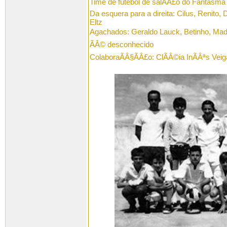
Time de futebol de salÃÂ£o do Fantasma
Da esquera para a direita: Cilus, Renito, 
Eltz
Agachados: Geraldo Lauck, Betinho, Madei
ÃÂ© desconhecido
ColaboraÃÂ§ÃÂ£o: ClÃÂ©ia InÃÂªs Veiga