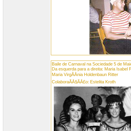
Baile de Carnaval na Sociedade 5 de Mai
Da esquerda para a direita: Maria Isabel R
Maria VirgÃÂ­nia Holdenbaun Ritter
ColaboraÃÂ§ÃÂ£o: Estelita Kroth