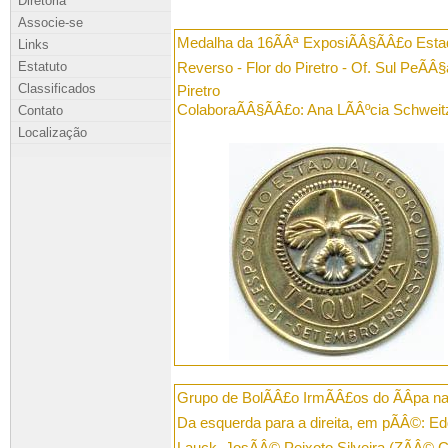
Diretoria
Associe-se
Medalha da 16ÃÂª ExposiÃÂ§ÃÂ£o Esta
Links
Estatuto
Reverso - Flor do Piretro - Of. Sul PeÃÂ§
Classificados
Piretro
ColaboraÃÂ§ÃÂ£o: Ana LÃÂºcia Schweit
Contato
Localização
Grupo de BolÃÂ£o IrmÃÂ£os do ÃÂpa n
Da esquerda para a direita, em pÃÂ©: E
Lauck, JosÃÂ© Peixoto Silveira (ZÃÂ© 