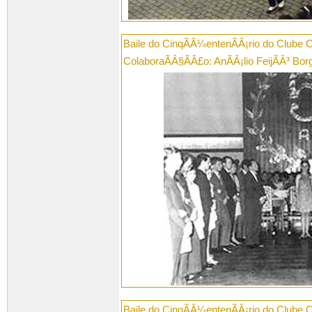
Baile do CinqÃÂ¼entenÃÂ¡rio do Clube 
ColaboraÃÂ§ÃÂ£o: AnÃÂ¡lio FeijÃÂ³ Bor
Baile do CinqÃÂ¼entenÃÂ¡rio do Clube 