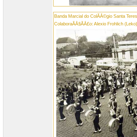
Banda Marcial do ColÃÂ©gio Santa Teresi
ColaboraÃÂ§ÃÂ£o: Alexio Frohlich (Leko