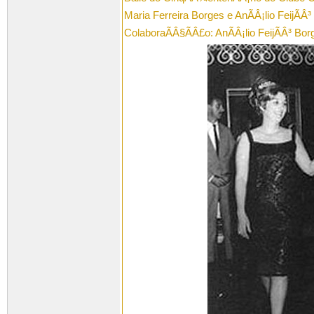
Maria Ferreira Borges e AnÃÂ¡lio FeijÃÂ
ColaboraÃÂ§ÃÂ£o: AnÃÂ¡lio FeijÃÂ³ Bor