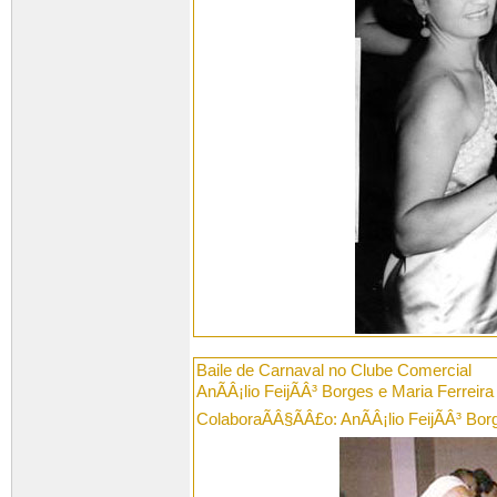
Baile de Carnaval no Clube Comercial
AnÃÂ¡lio FeijÃÂ³ Borges e Maria Ferreir
ColaboraÃÂ§ÃÂ£o: AnÃÂ¡lio FeijÃÂ³ Bor