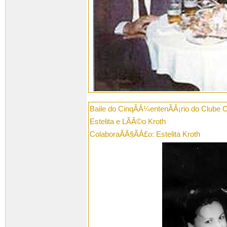
Baile do CinqÃÂ¼entenÃÂ¡rio do Clube 
Estelita e LÃÂ©o Kroth
ColaboraÃÂ§ÃÂ£o: Estelita Kroth