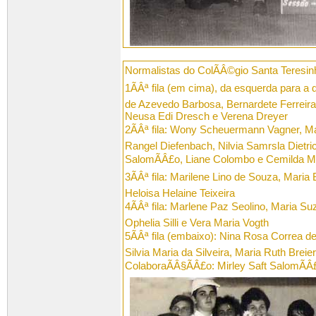
Normalistas do ColÃÂ©gio Santa Teresin
1ÃÂª fila (em cima), da esquerda para a 
de Azevedo Barbosa, Bernardete Ferreira
Neusa Edi Dresch e Verena Dreyer
2ÃÂª fila: Wony Scheuermann Vagner, Mar
Rangel Diefenbach, Nilvia Samrsla Dietric
SalomÃÂ£o, Liane Colombo e Cemilda Ma
3ÃÂª fila: Marilene Lino de Souza, Maria
Heloisa Helaine Teixeira
4ÃÂª fila: Marlene Paz Seolino, Maria 
Ophelia Silli e Vera Maria Vogth
5ÃÂª fila (embaixo): Nina Rosa Correa de
Silvia Maria da Silveira, Maria Ruth Brei
ColaboraÃÂ§ÃÂ£o: Mirley Saft SalomÃÂ