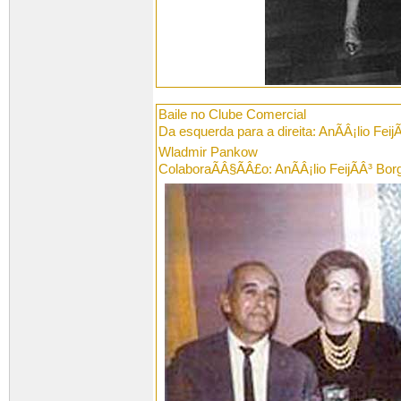
Baile no Clube Comercial
Da esquerda para a direita: AnÃÂ¡lio Feij
Wladmir Pankow
ColaboraÃÂ§ÃÂ£o: AnÃÂ¡lio FeijÃÂ³ Bor