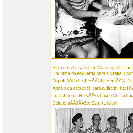
Bloco dos Casados do Carnaval do Club
Em cima da esquerda para a direita: Edso
NapoleÃÂ£o Leal, HÃÂ©lio HervÃÂ©, (d
Abaixo da esquerda para a direita: Iraci K
Leal, Jurema HervÃÂ©, Ledi e Celina La
ColaboraÃÂ§ÃÂ£o: Estelita Kroth