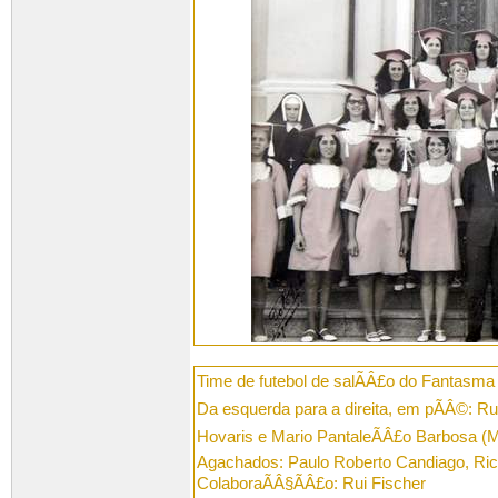
Time de futebol de salÃÂ£o do Fantasma
Da esquerda para a direita, em pÃÂ©: Rui
Hovaris e Mario PantaleÃÂ£o Barbosa (M
Agachados: Paulo Roberto Candiago, Ricar
ColaboraÃÂ§ÃÂ£o: Rui Fischer