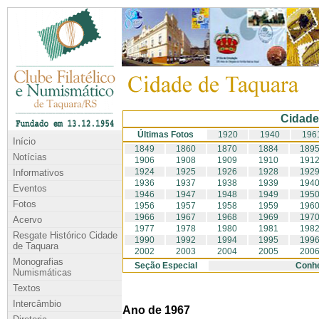
Cidade
Últimas Fotos
1920
1940
196
Início
1849
1860
1870
1884
189
Notícias
1906
1908
1909
1910
191
1924
1925
1926
1928
192
Informativos
1936
1937
1938
1939
194
Eventos
1946
1947
1948
1949
195
Fotos
1956
1957
1958
1959
196
1966
1967
1968
1969
197
Acervo
1977
1978
1980
1981
198
Resgate Histórico Cidade
1990
1992
1994
1995
199
de Taquara
2002
2003
2004
2005
200
Monografias
Seção Especial
Conhe
Numismáticas
Textos
Intercâmbio
Ano de 1967