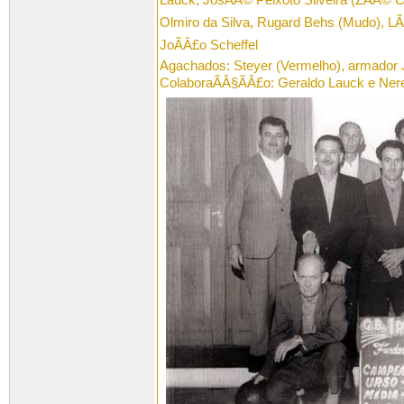
Olmiro da Silva, Rugard Behs (Mudo), LÃ
JoÃÂ£o Scheffel
Agachados: Steyer (Vermelho), armador 
ColaboraÃÂ§ÃÂ£o: Geraldo Lauck e Ner