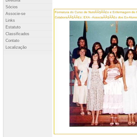
Diretoria
Sócios
Formatura do Curso de NutriÃÂ§ÃÂ£o e Enfermagem do 
Associe-se
ColaboraÃÂ§ÃÂ£o: EXA - AssociaÃÂ§ÃÂ£o dos Ex-Aluno
Links
Estatuto
Classificados
Contato
Localização