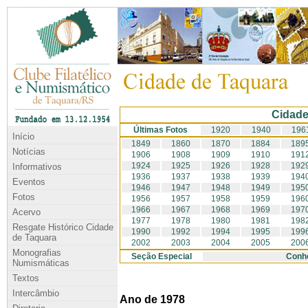
Cidade
Últimas Fotos
1920
1940
196
Início
1849
1860
1870
1884
189
Notícias
1906
1908
1909
1910
191
1924
1925
1926
1928
192
Informativos
1936
1937
1938
1939
194
Eventos
1946
1947
1948
1949
195
Fotos
1956
1957
1958
1959
196
1966
1967
1968
1969
197
Acervo
1977
1978
1980
1981
198
Resgate Histórico Cidade
1990
1992
1994
1995
199
de Taquara
2002
2003
2004
2005
200
Monografias
Seção Especial
Conhe
Numismáticas
Textos
Intercâmbio
Ano de 1978