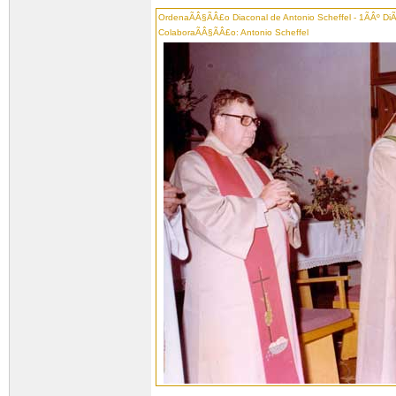
OrdenaÃÂ§ÃÂ£o Diaconal de Antonio Scheffel - 1ÃÂº D
ColaboraÃÂ§ÃÂ£o: Antonio Scheffel